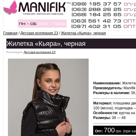
Главная
/
Детская коллекция 23
/
Жилетка «Кьяра», черная
Жилетка «Кьяра», черная
Коллекция:
Детская коллекция 23
ˑ
Наименование:
Жилетка
Производитель:
Manifik
Размеры в наличии:
38,
Материал:
плащевка дво
100 (весна), подкладка 
Особенности:
куртка на
Размеры:
38 — 48
700
  Опт:
 грн. (при з