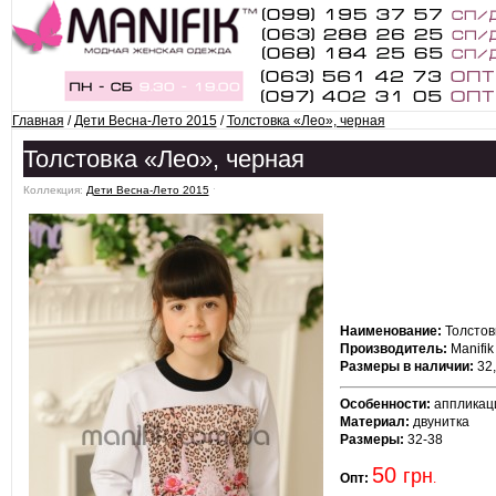
Главная
/
Дети Весна-Лето 2015
/
Толстовка «Лео», черная
Толстовка «Лео», черная
Коллекция:
Дети Весна-Лето 2015
ˑ
Наименование:
Толстов
Производитель:
Manifik
Размеры в наличии:
32,
Особенности:
аппликац
Материал:
двунитка
Размеры:
32-38
50
грн
Опт:
.