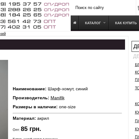
КАТАЛОГ
КАК КУПИТЬ
ний
Д
Д
Б
К
П
Т
Наименование:
Шарф-хомут, синий
Производитель:
Manifik
К
Размеры в наличии:
one-size
К
Материал:
акрил
П
85
грн.
К
Опт:
П
Купить шарф-хомут в розницу