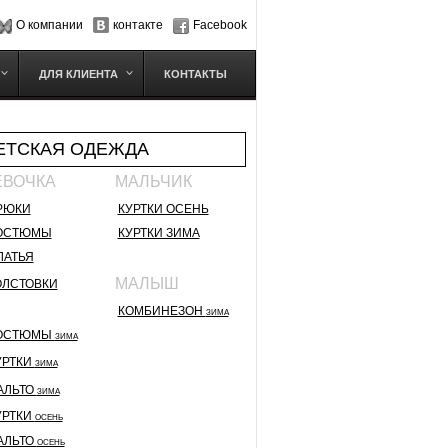
О компании
контакте
Facebook
ДЛЯ КЛИЕНТА
КОНТАКТЫ
ЕТСКАЯ ОДЕЖДА
ЕВОЧКА
МАЛЬЧИК
РЮКИ
КУРТКИ ОСЕНЬ
ОСТЮМЫ
КУРТКИ ЗИМА
ЛАТЬЯ
МАЛЫШ
ОЛСТОВКИ
КОМБИНЕЗОН
ЗИМА
ОСТЮМЫ
ЗИМА
УРТКИ
ЗИМА
АЛЬТО
ЗИМА
УРТКИ
ОСЕНЬ
АЛЬТО
ОСЕНЬ