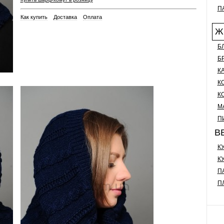
П
Как купить
Доставка
Оплата
Ж
Б
Б
К
К
К
М
П
В
К
К
П
П