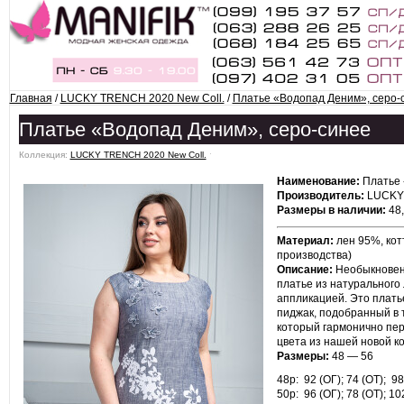
Главная
/
LUCKY TRENCH 2020 New Coll.
/
Платье «Водопад Деним», серо-
Платье «Водопад Деним», серо-синее
Коллекция:
LUCKY TRENCH 2020 New Coll.
ˑ
Наименование:
Платье 
Производитель:
LUCKY 
Размеры в наличии:
48,
Материал:
лен 95%, кот
производства)
Описание:
Необыкновен
платье из натурального 
аппликацией. Это плать
пиджак, подобранный в т
который гармонично пере
цвета из нашей новой к
Размеры:
48 — 56
48р: 92 (ОГ); 74 (ОТ); 98
50р: 96 (ОГ); 78 (ОТ); 102