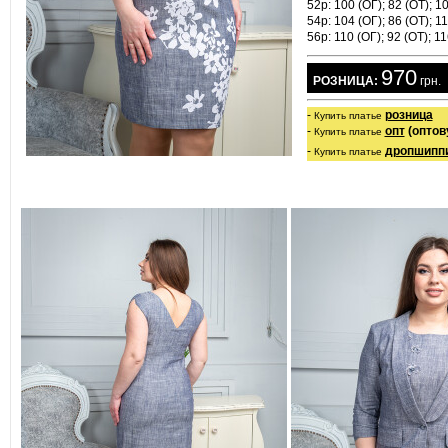
52р: 100 (ОГ); 82 (ОТ); 10
54р: 104 (ОГ); 86 (ОТ); 1
56р: 110 (ОГ); 92 (ОТ); 1
970
  РОЗНИЦА:
 грн.
- 
розница
Купить платье
- 
опт
 (опто
Купить платье
- 
дропшипп
Купить платье