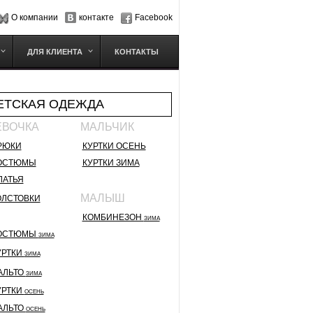
О компании
контакте
Facebook
ДЛЯ КЛИЕНТА
КОНТАКТЫ
ЕТСКАЯ ОДЕЖДА
ЕВОЧКА
МАЛЬЧИК
РЮКИ
КУРТКИ ОСЕНЬ
ОСТЮМЫ
КУРТКИ ЗИМА
ЛАТЬЯ
МАЛЫШ
ОЛСТОВКИ
КОМБИНЕЗОН
ЗИМА
ОСТЮМЫ
ЗИМА
УРТКИ
ЗИМА
АЛЬТО
ЗИМА
УРТКИ
ОСЕНЬ
АЛЬТО
ОСЕНЬ