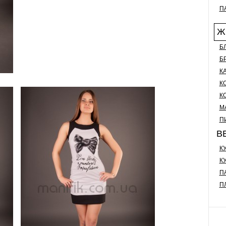
П
Ж
Б
Б
К
К
К
М
П
В
К
К
П
П