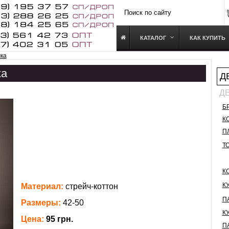
КАТАЛОГ
КАК КУПИТЬ
ка
ка
Д
Д
Б
К
П
Т
К
К
Материал:
стрейч-коттон
П
Размеры:
42-50
К
Цена:
95 грн.
П