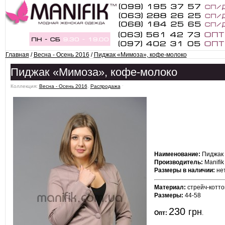
Главная
/
Весна - Осень 2016
/
Пиджак «Мимоза», кофе-молоко
Пиджак «Мимоза», кофе-молоко
Коллекция:
Весна - Осень 2016
,
Распродажа
ˑ
Наименование:
Пиджак 
Производитель:
Manifik
Размеры в наличии:
нет
Материал:
стрейч-котто
Размеры:
44-58
230
грн
Опт:
.