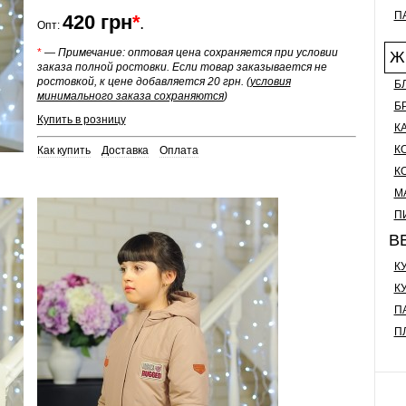
П
420
грн
*
Опт:
.
*
—
Примечание:
оптовая цена сохраняется при условии
Ж
заказа полной ростовки. Если товар заказывается не
ростовкой, к цене добавляется 20 грн. (
условия
Б
минимального заказа сохраняются
)
Б
Купить в розницу
К
К
Как купить
Доставка
Оплата
К
М
П
В
К
К
П
П