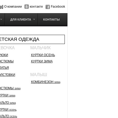
О компании
контакте
Facebook
ДЛЯ КЛИЕНТА
КОНТАКТЫ
ЕТСКАЯ ОДЕЖДА
ЕВОЧКА
МАЛЬЧИК
РЮКИ
КУРТКИ ОСЕНЬ
ОСТЮМЫ
КУРТКИ ЗИМА
ЛАТЬЯ
МАЛЫШ
ОЛСТОВКИ
КОМБИНЕЗОН
ЗИМА
ОСТЮМЫ
ЗИМА
УРТКИ
ЗИМА
АЛЬТО
ЗИМА
УРТКИ
ОСЕНЬ
АЛЬТО
ОСЕНЬ