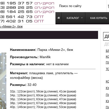
КАТАЛОГ
КАК КУПИТЬ
 «Микки-2», беж
Д
Д
Наименование:
Парка «Микки-2», беж
Б
Производитель:
Manifik
К
П
Размеры в наличии:
нет в наличии
Т
Материал:
плащевка лаке, утеплитель —
холофайбер (весна)
К
Размеры:
32-40
К
32р.: 122см (рост); 56см (д.спинки); 41см (рукав)
П
34р.: 128см (рост); 60см (д.спинки); 45см (рукав)
36р.: 134см (рост); 63см (д.спинки); 47см (рукав)
К
38р.: 140см (рост); 67см (д.спинки); 49см (рукав)
40р.: 146см (рост); 70см (д.спинки); 53см (рукав)
П