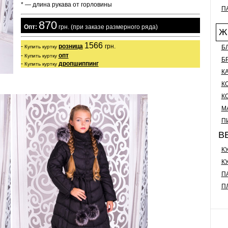
* — длина рукава от горловины
П
870
  Опт:
 грн. (при заказе размерного ряда)
Ж
1566 
- 
розница
грн.

Б
Купить куртку
- 
опт
Купить куртку
Б
- 
дропшиппинг
Купить куртку
К
К
К
М
П
В
К
К
П
П