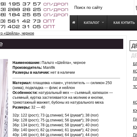
КАТАЛОГ
КАК КУПИТЬ
то «Шейла», черное
е
Д
Д
Наименование:
Пальто «Шейла», черное
Б
Производитель:
Manifik
К
Размеры в наличии:
нет в наличии
П
Материал:
плащевка «лаке», утеплитель — силикон 250
Т
(зима), подкладка — флис и нейлон
Особенности:
натуральный мех — съемный, капюшон —
съемный, куртка застегивается на молнию и кнопки,
трикотажный манжет, бубоны из натурального меха
К
Размеры:
32 — 40
К
32р: 122 (рост); 73 (д.спинки); 54 (рукав*); 38 (пог)
П
34р: 128 (рост); 75 (д.спинки); 56 (рукав*); 39 (пог)
36р: 134 (рост); 78 (д.спинки); 58 (рукав*); 40 (пог)
К
38р: 140 (рост); 82 (д.спинки); 61 (рукав*); 42 (пог)
40р: 146 (рост); 84 (д.спинки); 64 (рукав*); 44 (пог)
П