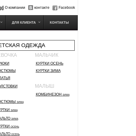
О компании
контакте
Facebook
ДЛЯ КЛИЕНТА
КОНТАКТЫ
ЕТСКАЯ ОДЕЖДА
ЕВОЧКА
МАЛЬЧИК
РЮКИ
КУРТКИ ОСЕНЬ
ОСТЮМЫ
КУРТКИ ЗИМА
ЛАТЬЯ
МАЛЫШ
ОЛСТОВКИ
КОМБИНЕЗОН
ЗИМА
ОСТЮМЫ
ЗИМА
УРТКИ
ЗИМА
АЛЬТО
ЗИМА
УРТКИ
ОСЕНЬ
АЛЬТО
ОСЕНЬ