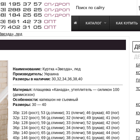
КАТАЛОГ
КАК КУПИТЬ
Звезда», лед
Д
Д
Б
Наименование:
Куртка «Звезда», лед
К
Производитель:
Украина
Размеры в наличии:
30,32,34,36,38,40
П
Т
Материал:
плащевка «Канада», утеплитель — силикон 100
(демисезон)
Особенности:
капюшон не съемный
Размеры:
30 — 40
К
30р: 116 (рост); 53 (д.спинки); 31 (плечи); 46 (рукав); 40 (пог)
К
32р: 122 (рост); 56 (д.спинки); 32 (плечи); 49 (рукав); 41 (пог)
П
34р: 128 (рост); 59 (д.спинки); 33 (плечи); 52 (рукав); 42 (пог)
36р: 134 (рост); 62 (д.спинки); 34 (плечи); 55 (рукав); 43 (пог)
К
38р: 140 (рост); 65 (д.спинки); 35 (плечи); 58 (рукав); 44 (пог)
40р: 146 (рост); 69 (д.спинки); 38 (плечи); 61 (рукав); 46 (пог)
П