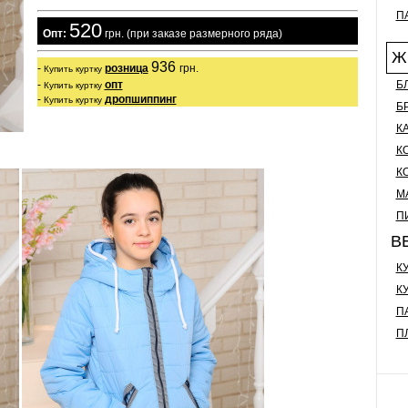
П
520
  Опт:
 грн. (при заказе размерного ряда)
Ж
936 
- 
розница
грн.

Купить куртку
Б
- 
опт
Купить куртку
- 
дропшиппинг
Купить куртку
Б
К
К
К
М
П
В
К
К
П
П