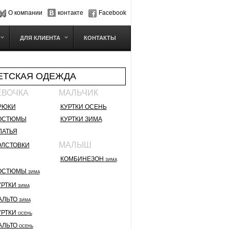
О компании
контакте
Facebook
ДЛЯ КЛИЕНТА
КОНТАКТЫ
ЕТСКАЯ ОДЕЖДА
ЕВОЧКА
МАЛЬЧИК
РЮКИ
КУРТКИ ОСЕНЬ
ОСТЮМЫ
КУРТКИ ЗИМА
ЛАТЬЯ
МАЛЫШ
ОЛСТОВКИ
КОМБИНЕЗОН
ЗИМА
ОСТЮМЫ
ЗИМА
УРТКИ
ЗИМА
АЛЬТО
ЗИМА
УРТКИ
ОСЕНЬ
АЛЬТО
ОСЕНЬ