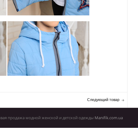
Следующий товар
овая продажа модной женской и детской одежды
Manifik.com.ua