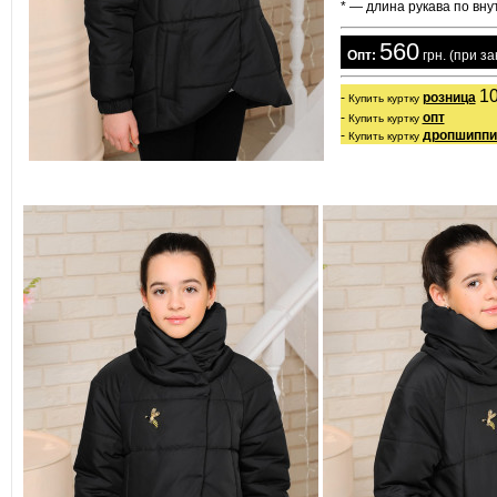
* — длина рукава по вн
560
  Опт:
 грн. (при з
10
- 
розница
Купить куртку
- 
опт
Купить куртку
- 
дропшиппи
Купить куртку