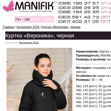
Главная
/
Коллекция 2018
/
Куртка «Вероника», черная
Куртка «Вероника», черная
Коллекция:
Коллекция 2018
ˑ
Наименование:
Куртка 
Производитель:
Manifik
Размеры в наличии:
нет
Материал:
плащевка «Ка
(весна)
Особенности:
рукав на 
Размеры:
36 — 46
36р: 134 (рост); 60 (д.спи
38р: 140 (рост); 63 (д.спи
40р: 146 (рост); 65 (д.спи
42р: 152 (рост); 67 (д.спи
44р: 158 (рост); 69 (д.спи
46р: 164 (рост); 71 (д.спи