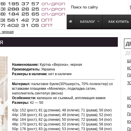
КАТАЛОГ
КАК КУПИТЬ
, черная
я
Д
Д
Б
Наименование:
Куртка «Верона», черная
К
Производитель:
Украина
Размеры в наличии:
нет в наличии
П
Т
Материал:
пальтовое букле(30%шерсть, 70% полиэстер) со
вставками плащевки «Монклер», подкладка сатин,
наполнитель синтепух (весна)
Особенности:
капюшон не съемный, аппликация камни
К
Размеры:
42 — 50
К
42р: 152 (рост); 81 (д.спинки); 48 (плечи); 71 (рукав); 50 (пог)
П
44р: 158 (рост); 81 (д.спинки); 49 (плечи); 71 (рукав); 52 (пог)
46р: 164 (рост); 82 (д.спинки); 50 (плечи); 72 (рукав); 54 (пог)
К
48р: 170 (рост); 82 (д.спинки); 52 (плечи); 72 (рукав); 56 (пог)
50р: 176 (рост); 83 (д.спинки); 53 (плечи); 73 (рукав); 58 (пог)
П