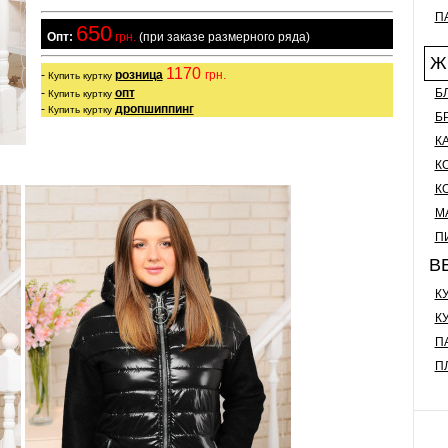
П
650
  Опт:
 грн.
 (при заказе размерного ряда)
Ж
1170 
- 
розница
грн.
Купить куртку
Б
- 
опт
Купить куртку
- 
дропшиппинг
Купить куртку
Б
К
К
К
М
П
В
К
К
П
П