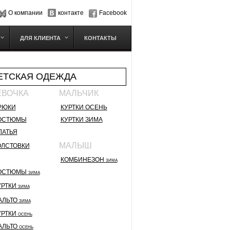
О компании
контакте
Facebook
ДЛЯ КЛИЕНТА
КОНТАКТЫ
ЕТСКАЯ ОДЕЖДА
ЕВОЧКА
МАЛЬЧИК
РЮКИ
КУРТКИ ОСЕНЬ
ОСТЮМЫ
КУРТКИ ЗИМА
ЛАТЬЯ
МАЛЫШ
ОЛСТОВКИ
КОМБИНЕЗОН
ЗИМА
ОСТЮМЫ
ЗИМА
УРТКИ
ЗИМА
АЛЬТО
ЗИМА
УРТКИ
ОСЕНЬ
АЛЬТО
ОСЕНЬ