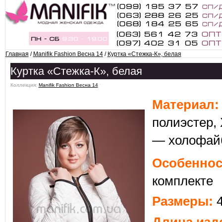
Главная
/
Manifik Fashion Весна 14
/
Куртка «Стежка-К», белая
Куртка «Стежка-К», белая
Коллекция:
Manifik Fashion Весна 14
ˑ
Матери
ал:
полиэстер,
— холофайб
Особеннос
комплекте
Размеры:
4