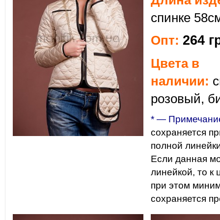
Длина изд
спинке 58см
264 г
Опт:
Цвета в
наличии:
с
розовый, б
* — Примечани
сохраняется пр
полной линейки,
Если данная мо
линейкой, то к
при этом мини
сохраняется пр