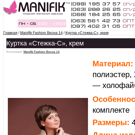
Главная
/
Manifik Fashion Весна 14
/
Куртка «Стежка-C», крем
Куртка «Стежка-C», крем
Коллекция:
Manifik Fashion Весна 14
ˑ
Матери
ал:
полиэстер,
— холофайб
Особеннос
комплекте
Размеры:
4