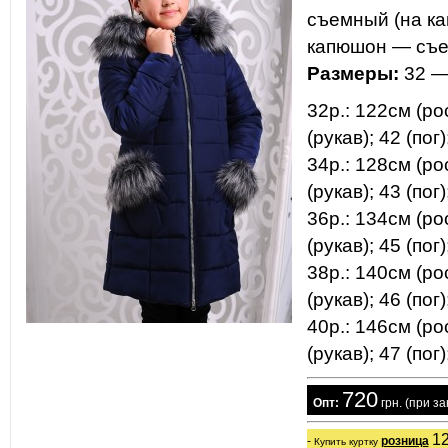
съемный (на ка
капюшон — съ
Размеры:
32 —
32р.: 122см (рос
(рукав); 42 (пог)
34р.: 128см (рос
(рукав); 43 (пог)
36р.: 134см (рос
(рукав); 45 (пог)
38р.: 140см (рос
(рукав); 46 (пог)
40р.: 146см (рос
(рукав); 47 (пог)
720
  Опт:
 грн. (при з
12
- 
розница
Купить куртку