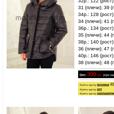
32р.: 122 (рост)
31 (плечи); 39 (
34р.: 128 (рост)
34 (плечи); 41 (
36р.: 134 (рост)
35 (плечи); 44 (
38р.: 140 (рост)
36 (плечи); 47 (
40р.: 146 (рост)
38 (плечи); 48 (
300
  Опт:
 грн.
 (при з
48
- 
розница
Купить куртку
- 
опт
Купить куртку
- 
дропшиппи
Купить куртку