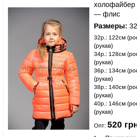
холофайбер 
— флис
Размеры:
32
32р.: 122см (ро
(рукав)
34р.: 128см (ро
(рукав)
36р.: 134см (ро
(рукав)
38р.: 140см (ро
(рукав)
40р.: 146см (ро
(рукав)
520
гр
Опт: