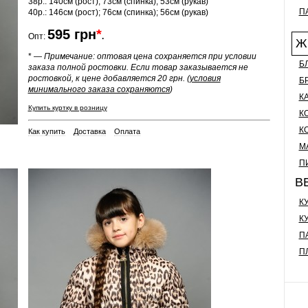
38р.: 140см (рост); 73см (спинка); 53см (рукав)
П
40р.: 146см (рост); 76см (спинка); 56см (рукав)
595
грн
*
Опт:
.
Ж
* —
Примечание:
оптовая цена сохраняется при условии
Б
заказа полной ростовки. Если товар заказывается не
ростовкой, к цене добавляется 20 грн. (
условия
Б
минимального заказа сохраняются
)
К
Купить куртку в розницу
К
К
Как купить
Доставка
Оплата
М
П
В
К
К
П
П