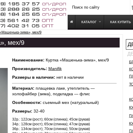
КАТАЛОГ
КАК КУПИТЬ
 «Машенька-зима», мех/9
», мех/9
Д
Д
Наименование:
Куртка «Машенька-зима», мех/9
Б
Производитель:
Manifik
К
П
Размеры в наличии:
нет в наличии
Т
Материал:
плащевка лаке, утеплитель —
холофайбер (зима), подкладка — флис
К
Особенности:
съемный мех (натуральный)
К
Размеры:
32-40
П
32р.: 122см (рост); 60см (спинка); 45см (рукав)
К
34р.: 128см (рост); 65см (спинка); 47см (рукав)
36р.: 134см (рост); 70см (спинка); 50см (рукав)
П