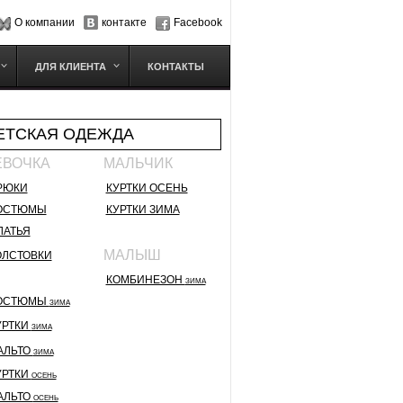
О компании
контакте
Facebook
ДЛЯ КЛИЕНТА
КОНТАКТЫ
ЕТСКАЯ ОДЕЖДА
ЕВОЧКА
МАЛЬЧИК
РЮКИ
КУРТКИ ОСЕНЬ
ОСТЮМЫ
КУРТКИ ЗИМА
ЛАТЬЯ
МАЛЫШ
ОЛСТОВКИ
КОМБИНЕЗОН
ЗИМА
ОСТЮМЫ
ЗИМА
УРТКИ
ЗИМА
АЛЬТО
ЗИМА
УРТКИ
ОСЕНЬ
АЛЬТО
ОСЕНЬ