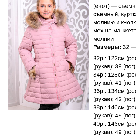
(енот) — съем
съемный, куртк
молнию и кнопк
мех на манжет
молнии
Размеры:
32 —
32р.: 122см (рос
(рукав); 39 (пог)
34р.: 128см (рос
(рукав); 41 (пог)
36р.: 134см (рос
(рукав); 43 (пог)
38р.: 140см (рос
(рукав); 46 (пог)
40р.: 146см (рос
(рукав); 49 (пог)