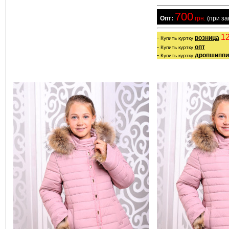
700
  Опт:
 грн.
 (при з
12
- 
розница
Купить куртку
- 
опт
Купить куртку
- 
дропшиппи
Купить куртку