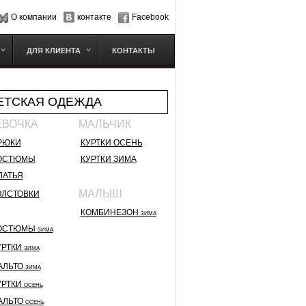
О компании
контакте
Facebook
ДЛЯ КЛИЕНТА
КОНТАКТЫ
ЕТСКАЯ ОДЕЖДА
ЕВОЧКА
МАЛЬЧИК
РЮКИ
КУРТКИ ОСЕНЬ
ОСТЮМЫ
КУРТКИ ЗИМА
ЛАТЬЯ
МАЛЫШ
ОЛСТОВКИ
КОМБИНЕЗОН
ЗИМА
ОСТЮМЫ
ЗИМА
УРТКИ
ЗИМА
АЛЬТО
ЗИМА
УРТКИ
ОСЕНЬ
АЛЬТО
ОСЕНЬ