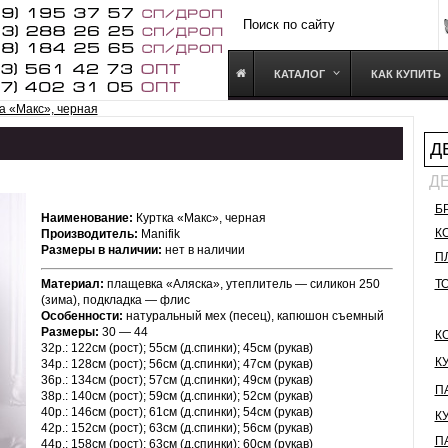
КАТАЛОГ
КАК КУПИТЬ
а «Макс», черная
Д
Д
Б
Наименование:
Куртка «Макс», черная
К
Производитель:
Manifik
Размеры в наличии:
нет в наличии
П
Материал:
плащевка «Аляска», утеплитель — силикон 250
Т
(зима), подкладка — флис
Особенности:
натуральный мех (песец), капюшон съемный
Размеры:
30 — 44
К
32р.: 122см (рост); 55см (д.спинки); 45см (рукав)
К
34р.: 128см (рост); 56см (д.спинки); 47см (рукав)
36р.: 134см (рост); 57см (д.спинки); 49см (рукав)
П
38р.: 140см (рост); 59см (д.спинки); 52см (рукав)
40р.: 146см (рост); 61см (д.спинки); 54см (рукав)
К
42р.: 152см (рост); 63см (д.спинки); 56см (рукав)
П
44р.: 158см (рост); 63см (д.спинки); 60см (рукав)