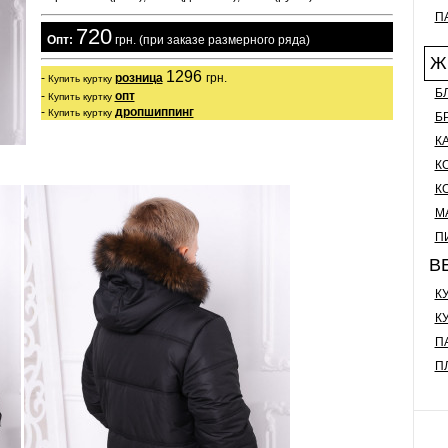
П
720
  Опт:
 грн. (при заказе размерного ряда)
Ж
1296 
- 
розница
грн.

Купить куртку
Б
- 
опт
Купить куртку
- 
дропшиппинг
Купить куртку
Б
К
К
К
М
П
В
К
К
П
П