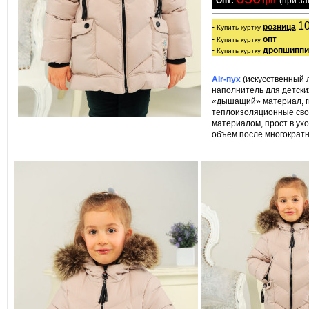
  Опт:
 грн.
 (при з
10
- 
розница
Купить куртку
- 
опт
Купить куртку
- 
дропшиппи
Купить куртку
Air-пух
(искусственный 
наполнитель для детски
«дышащий» материал, г
теплоизоляционные сво
материалом, прост в ух
объем после многократн