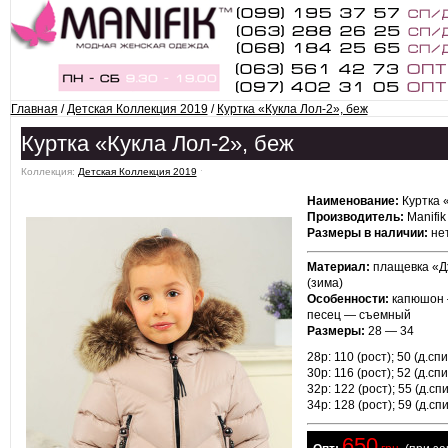
Главная
/
Детская Коллекция 2019
/
Куртка «Кукла Лол-2», беж
Куртка «Кукла Лол-2», беж
Коллекция:
Детская Коллекция 2019
ˑ
Наименование:
Куртка «
Производитель:
Manifik
Размеры в наличии:
нет
Материал:
плащевка «Дж
(зима)
Особенности:
капюшон 
песец — съемный
Размеры:
28 — 34
28р: 110 (рост); 50 (д.спи
30р: 116 (рост); 52 (д.спи
32р: 122 (рост); 55 (д.спи
34р: 128 (рост); 59 (д.спи
650