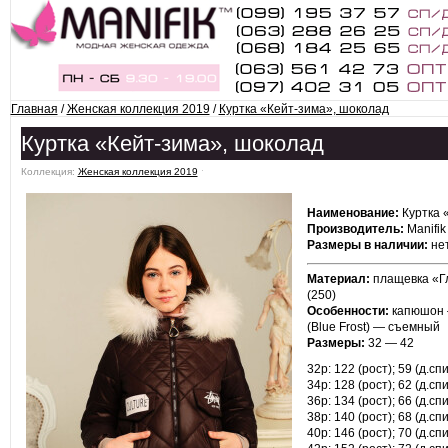
Главная
/
Женская коллекция 2019
/
Куртка «Кейт-зима», шоколад
Куртка «Кейт-зима», шоколад
Коллекция:
Женская коллекция 2019
ˑ
Наименование:
Куртка 
Производитель:
Manifik
Размеры в наличии:
нет
Материал:
плащевка «Гл
(250)
Особенности:
капюшон 
(Blue Frost) — съемный
Размеры:
32 — 42
32р: 122 (рост); 59 (д.спи
34р: 128 (рост); 62 (д.спи
36р: 134 (рост); 66 (д.спи
38р: 140 (рост); 68 (д.спи
40р: 146 (рост); 70 (д.спи