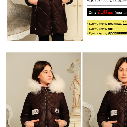
42р: 152 (рост); 72 (д.спи
700
  Опт:
 грн.
 (при з
11
- 
розница
Купить куртку
- 
опт
Купить куртку
- 
дропшиппи
Купить куртку