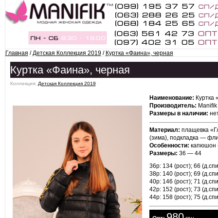
Главная
/
Детская Коллекция 2019
/
Куртка «Фаина», черная
Куртка «Фаина», черная
Коллекция:
Детская Коллекция 2019
ˑ
Наименование:
Куртка 
Производитель:
Manifik
Размеры в наличии:
нет
Материал:
плащевка «Гл
(зима), подкладка — фл
Особенности:
капюшон 
Размеры:
36 — 44
36р: 134 (рост); 66 (д.спи
38р: 140 (рост); 69 (д.спи
40р: 146 (рост); 71 (д.спи
42р: 152 (рост); 73 (д.спи
44р: 158 (рост); 75 (д.спи
980