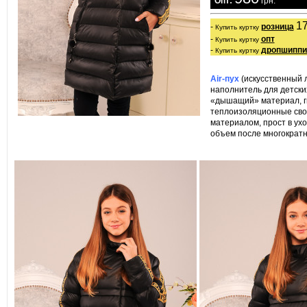
  Опт:
 грн. 
1
- 
розница
Купить куртку
- 
опт
Купить куртку
- 
дропшиппи
Купить куртку
Air-пух
(искусственный 
наполнитель для детски
«дышащий» материал, г
теплоизоляционные сво
материалом, прост в ух
объем после многократн