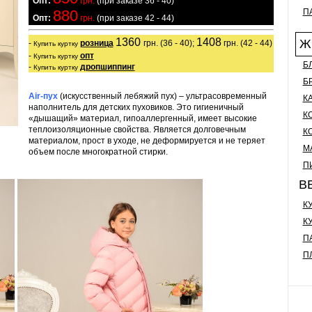
  Опт:
 грн.
 (при заказе 36 - 40)

880
П
Опт:
 грн.
 (при заказе 42 - 44)
1360 
1408
Ж
- 
розница
грн. (36 - 40); 
 грн. (42 - 44)

Купить куртку
- 
опт
Купить куртку
Б
- 
дропшиппинг
Купить куртку
Б
Air-пух
(искусственный лебяжий пух) – ультрасовременный
К
наполнитель для детских пуховиков. Это гигиеничный
К
«дышащий» материал, гипоаллергенный, имеет высокие
теплоизоляционные свойства. Является долговечным
К
материалом, прост в уходе, не деформируется и не теряет
М
объем после многократной стирки.
П
В
К
К
П
П