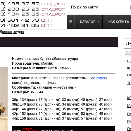
КАТАЛОГ
КАК КУПИТЬ
«Даяна», пудра
Д
Д
Наименование:
Куртка «Даяна», пудра
Б
Производитель:
Manifik
Размеры в наличии:
нет в наличии
К
П
Материал:
плащевка «Глория», утеплитель — «
Air-пух
»
(зима), подкладка — флис
Т
Особенности:
капюшон — несъемный
Размеры:
36 — 44
К
36р: 134 (рост); 73 (д.спинки); 33 (плечи); 48 (рукав); 37 (пог)
38р: 140 (рост); 75 (д.спинки); 34 (плечи); 49 (рукав); 40 (пог)
К
40р: 146 (рост); 77 (д.спинки); 35 (плечи); 51 (рукав); 43 (пог)
42р: 152 (рост); 79 (д.спинки); 36 (плечи); 53 (рукав); 45 (пог)
П
44р: 158 (рост); 81 (д.спинки); 37 (плечи); 57 (рукав); 47 (пог)
К
850
П