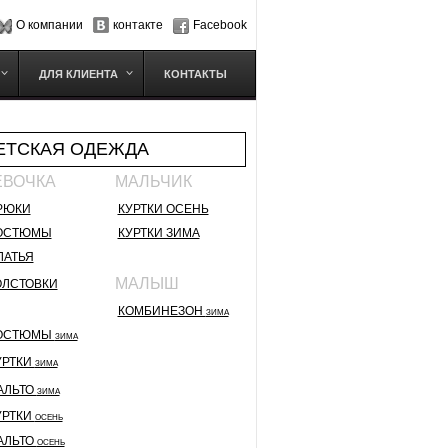
О компании
контакте
Facebook
ДЛЯ КЛИЕНТА
КОНТАКТЫ
ЕТСКАЯ ОДЕЖДА
ЕВОЧКА
МАЛЬЧИК
РЮКИ
КУРТКИ ОСЕНЬ
ОСТЮМЫ
КУРТКИ ЗИМА
ЛАТЬЯ
МАЛЫШ
ОЛСТОВКИ
КОМБИНЕЗОН
ЗИМА
ОСТЮМЫ
ЗИМА
УРТКИ
ЗИМА
АЛЬТО
ЗИМА
УРТКИ
ОСЕНЬ
АЛЬТО
ОСЕНЬ