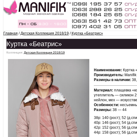
Главная
/
Детская Коллекция 2018/19
/
Куртка «Беатрис»
Куртка «Беатрис»
Коллекция:
Детская Коллекция 2018/19
ˑ
Наименование:
Куртка 
Производитель:
Manifik
Размеры в наличии:
38,
Материал:
плащевка «ко
утеплитель — силикон 2
нейлон, мех — искусств
Особенности:
несъемны
Размеры:
38 — 44
38р: 140 (рост); 52 (д.спи
40р: 146 (рост); 54 (д.спи
42р: 152 (рост); 56 (д.спи
44р: 158 (рост); 56 (д.спи