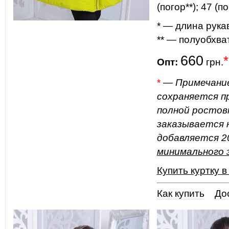
(погор**); 47 (по
* — длина рука
** — полуобхва
660
*
Опт:
грн.
*
—
Примечани
сохраняется пр
полной ростов
заказывается н
добавляется 20
минимального 
Купить куртку в
Как купить
До