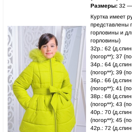
Размеры:
32 —
Куртка имеет р
представлены 
горловины и дл
горловины)
32р.: 62 (д.спин
(погор**); 37 (по
34р.: 64 (д.спин
(погор**); 39 (по
36р.: 66 (д.спин
(погор**); 41 (по
38р.: 68 (д.спин
(погор**); 43 (по
40р.: 70 (д.спин
(погор**); 45 (по
42р.: 72 (д.спин