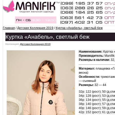
Главная
/
Детская Коллекция 2019
/
Куртка «Анабель», светлый беж
Куртка «Анабель», светлый беж
Коллекция:
Детская Коллекция 2019
ˑ
Наименование:
Куртка 
Производитель:
Manifik
Размеры в наличии:
32,
Материал:
плащевка «Гл
весна)
Особенности:
трикотаж
— съемный
Размеры:
32 — 44
32р: 122 (рост); 50 (д.спи
34р: 128 (рост); 53 (д.спи
36р: 134 (рост); 55 (д.спи
38р: 140 (рост); 57 (д.спи
40р: 146 (рост); 59 (д.спи
42р: 152 (рост); 61 (д.спи