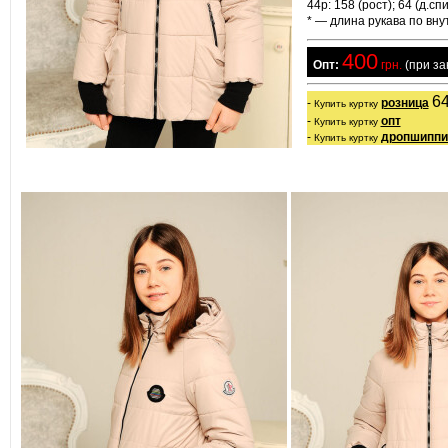
44р: 158 (рост); 64 (д.спи
* — длина рукава по вн
400
  Опт:
 грн.
 (при з
64
- 
розница
Купить куртку
- 
опт
Купить куртку
- 
дропшиппи
Купить куртку